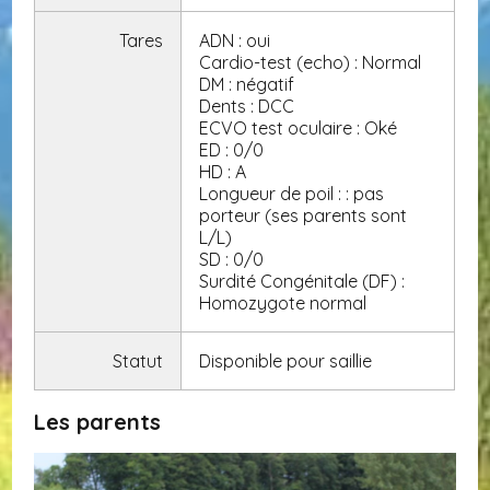
Tares
ADN : oui
Cardio-test (echo) : Normal
DM : négatif
Dents : DCC
ECVO test oculaire : Oké
ED : 0/0
HD : A
Longueur de poil : : pas
porteur (ses parents sont
L/L)
SD : 0/0
Surdité Congénitale (DF) :
Homozygote normal
Statut
Disponible pour saillie
Les parents