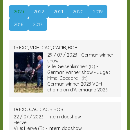
2023
2022
2021
2020
2019
2018
2017
1e EXC, VDH, CAC, CACIB, BOB
29 / 07 / 2023 - German winner
show
Ville: Gelsenkirchen (D) -
German Winner show - Juge :
Mme. Ceccarelli (It)
German winner 2023 VDH
champion d'Allemagne 2023
1e EXC CAC CACIB BOB
22 / 07 / 2023 - Intern dogshow
Herve
Ville: Herve (B) - Intern dogshow