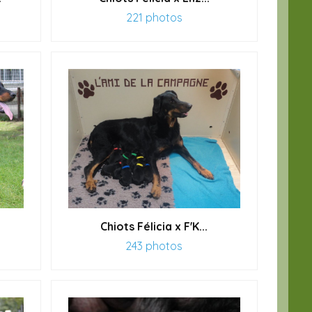
221 photos
Chiots Félicia x F'K...
243 photos