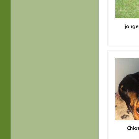
jonge
Chiot