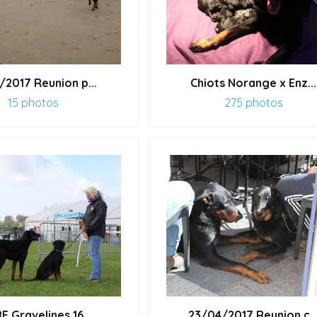
/2017 Reunion p...
Chiots Norange x Enz...
15 photos
275 photos
E Gravelines 16...
23/04/2017 Reunion c..