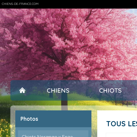
CHIENS-DE-FRANCE.COM
CHIENS
CHIOTS
Photos
TOUS L
Chiots Norange x Enzo