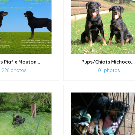
s Piaf x Mouton...
Pups/Chiots Michoco...
226 photos
101 photos