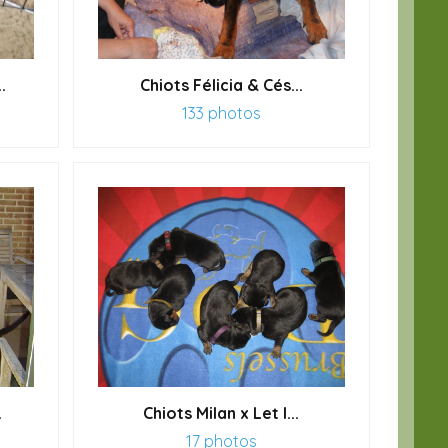
.
Chiots Félicia & Cés...
133 photos
.
Chiots Milan x Let l...
17 photos