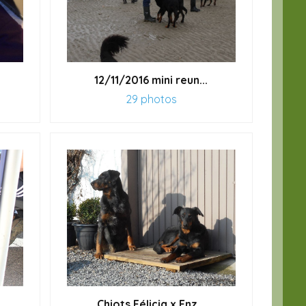
12/11/2016 mini reun...
29 photos
.
Chiots Félicia x Enz...