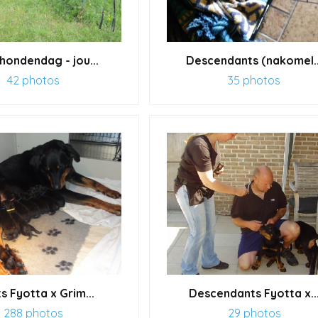
hondendag - jou...
Descendants (nakomel..
42 photos
35 photos
s Fyotta x Grim...
Descendants Fyotta x..
288 photos
29 photos