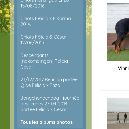
15/08/2016
Chiots Félicia x F'Karma
2014.
Chiots Félicia & César
12/06/2013
Descendants
(nakomelingen) Félicia -
César
Vinni
23/12/2017 Reunion portée
Q de Félicia x Enzo
Jongehondendag - journée
des jeunes 27-04-2014
portée Félicia x César
Tous les albums photos