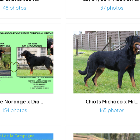
48 photos
37 photos
e Norange x Dia...
Chiots Michoco x Mil...
154 photos
165 photos