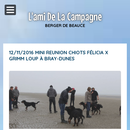
L'ami De La Campagne
BERGER DE BEAUCE
12/11/2016 MINI REUNION CHIOTS FÉLICIA X
GRIMM LOUP À BRAY-DUNES