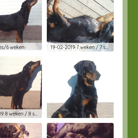
saillie / dekking
es/6 weken
19-02-2019 7 weken / 7 semaines
26-02-2019 8 weken / 8 semaines