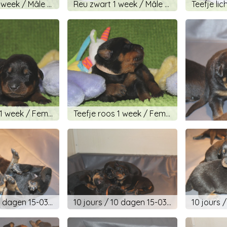
Reu paars 1 week / Mâle violet 1 semaine
Reu zwart 1 week / Mâle noir 1 semaine
Teefje rood 1 week / Femelle rouge 1 semaine
Teefje roos 1 week / Femelle rose 1 semaine
10 jours / 10 dagen 15-03-2019
10 jours / 10 dagen 15-03-2019