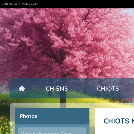
CHIENS-DE-FRANCE.COM
CHIENS
CHIOTS
Photos
CHIOTS
Chiots Norange x Enzo