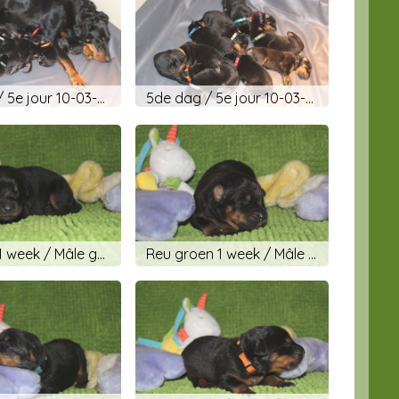
5de dag / 5e jour 10-03-2019
5de dag / 5e jour 10-03-2019
Reu grijs 1 week / Mâle gris 1 semaine
Reu groen 1 week / Mâle vert 1 semaine