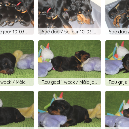
5de dag / 5e jour 10-03-2019
5de dag / 5e jour 10-03-2019
Reu blauw 1 week / Mâle bleu 1 semaine
Reu geel 1 week / Mâle jaune 1 semaine